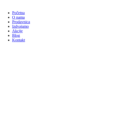
Skočite
na
Početna
sadržaj
O nama
Prodavnica
Izdvajamo
Akcije
Blog
Kontakt