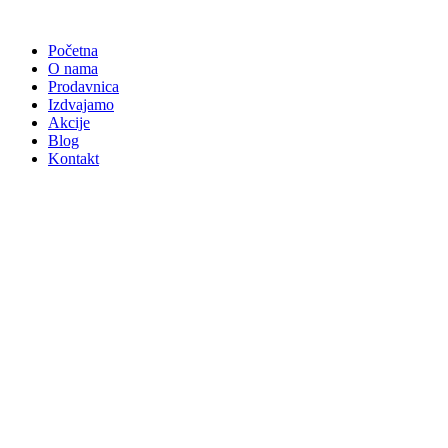
Skočite
na
Početna
sadržaj
O nama
Prodavnica
Izdvajamo
Akcije
Blog
Kontakt