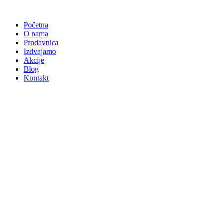
Skočite
na
Početna
sadržaj
O nama
Prodavnica
Izdvajamo
Akcije
Blog
Kontakt