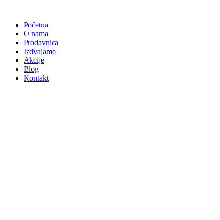
Skočite
na
Početna
sadržaj
O nama
Prodavnica
Izdvajamo
Akcije
Blog
Kontakt