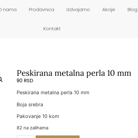
O nama
Prodavnica
Izdvajamo
Akcije
Blog
Kontakt
Peskirana metalna perla 10 mm
90
RSD
Peskirana metalna perla 10 mm
Boja srebra
Pakovanje 10 kom
82 na zalihama