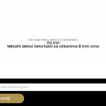
METALNE PERLE
,
PERLE SA CIRKONIMA
100
RSD
Metalni delovi četvrtasti sa cirkonima 8 mm crna
POGLEDAJ
Pošalji