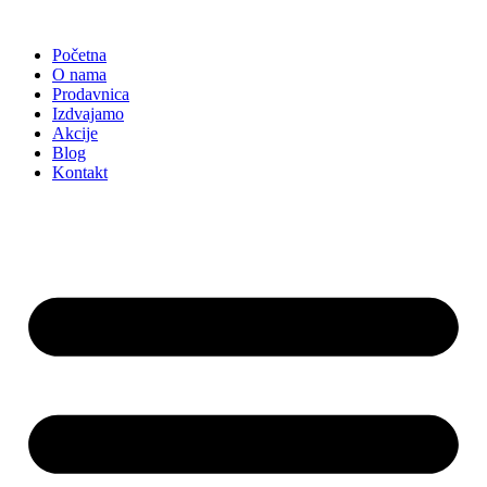
Skočite
na
Početna
sadržaj
O nama
Prodavnica
Izdvajamo
Akcije
Blog
Kontakt