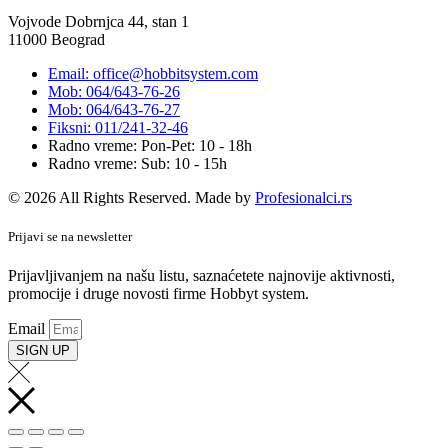
Vojvode Dobrnjca 44, stan 1
11000 Beograd
Email: office@hobbitsystem.com
Mob: 064/643-76-26
Mob: 064/643-76-27
Fiksni: 011/241-32-46
Radno vreme: Pon-Pet: 10 - 18h
Radno vreme: Sub: 10 - 15h
© 2026 All Rights Reserved. Made by
Profesionalci.rs
Prijavi se na newsletter
Prijavljivanjem na našu listu, saznaćetete najnovije aktivnosti,
promocije i druge novosti firme Hobbyt system.
Email
SIGN UP