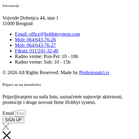
Informacije
Vojvode Dobrnjca 44, stan 1
11000 Beograd
Email: office@hobbitsystem.com
Mob: 064/643-76-26
Mob: 064/643-76-27
Fiksni: 011/241-32-46
Radno vreme: Pon-Pet: 10 - 18h
Radno vreme: Sub: 10 - 15h
© 2026 All Rights Reserved. Made by
Profesionalci.rs
Prijavi se na newsletter
Prijavljivanjem na našu listu, saznaćetete najnovije aktivnosti,
promocije i druge novosti firme Hobbyt system.
Email
SIGN UP