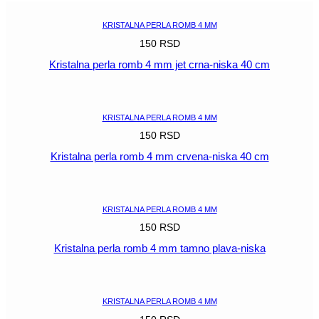
niska
40
KRISTALNA PERLA ROMB 4 MM
cm
150
RSD
količina
Kristalna perla romb 4 mm jet crna-niska 40 cm
POGLEDAJ
KRISTALNA PERLA ROMB 4 MM
150
RSD
Kristalna perla romb 4 mm crvena-niska 40 cm
POGLEDAJ
KRISTALNA PERLA ROMB 4 MM
150
RSD
Kristalna perla romb 4 mm tamno plava-niska
POGLEDAJ
KRISTALNA PERLA ROMB 4 MM