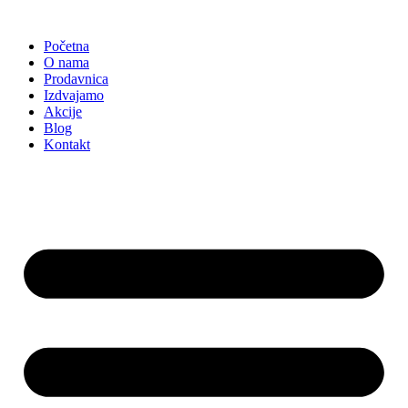
Skočite
na
Početna
sadržaj
O nama
Prodavnica
Izdvajamo
Akcije
Blog
Kontakt