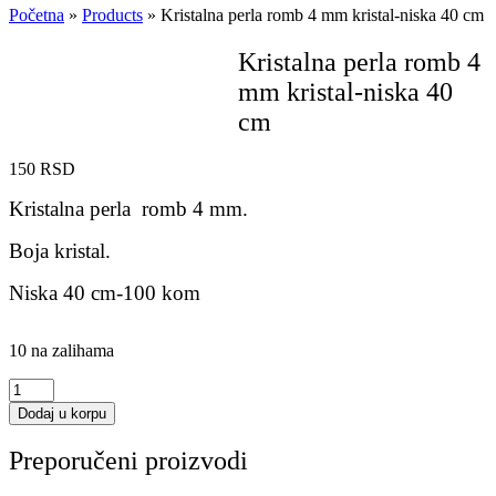
Početna
»
Products
»
Kristalna perla romb 4 mm kristal-niska 40 cm
Kristalna perla romb 4
mm kristal-niska 40
cm
150
RSD
Kristalna perla romb 4 mm.
Boja kristal.
Niska 40 cm-100 kom
10 na zalihama
Kristalna
perla
Dodaj u korpu
romb
4
Preporučeni proizvodi
mm
kristal-