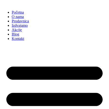
Skočite
na
Početna
sadržaj
O nama
Prodavnica
Izdvajamo
Akcije
Blog
Kontakt