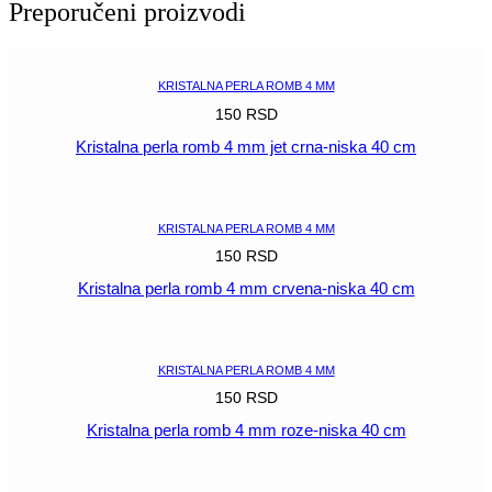
Preporučeni proizvodi
mm
topaz-
niska
100
KRISTALNA PERLA ROMB 4 MM
kom
150
RSD
količina
Kristalna perla romb 4 mm jet crna-niska 40 cm
POGLEDAJ
KRISTALNA PERLA ROMB 4 MM
150
RSD
Kristalna perla romb 4 mm crvena-niska 40 cm
POGLEDAJ
KRISTALNA PERLA ROMB 4 MM
150
RSD
Kristalna perla romb 4 mm roze-niska 40 cm
POGLEDAJ