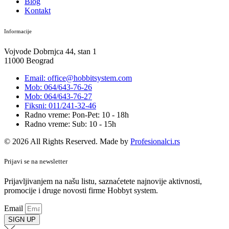
Blog
Kontakt
Informacije
Vojvode Dobrnjca 44, stan 1
11000 Beograd
Email: office@hobbitsystem.com
Mob: 064/643-76-26
Mob: 064/643-76-27
Fiksni: 011/241-32-46
Radno vreme: Pon-Pet: 10 - 18h
Radno vreme: Sub: 10 - 15h
© 2026 All Rights Reserved. Made by
Profesionalci.rs
Prijavi se na newsletter
Prijavljivanjem na našu listu, saznaćetete najnovije aktivnosti,
promocije i druge novosti firme Hobbyt system.
Email
SIGN UP