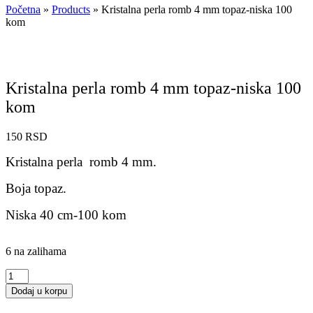
Početna
»
Products
»
Kristalna perla romb 4 mm topaz-niska 100
kom
Kristalna perla romb 4 mm topaz-niska 100
kom
150
RSD
Kristalna perla romb 4 mm.
Boja topaz.
Niska 40 cm-100 kom
6 na zalihama
Kristalna
perla
Dodaj u korpu
romb
4