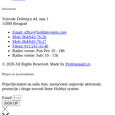
Informacije
Vojvode Dobrnjca 44, stan 1
11000 Beograd
Email: office@hobbitsystem.com
Mob: 064/643-76-26
Mob: 064/643-76-27
Fiksni: 011/241-32-46
Radno vreme: Pon-Pet: 10 - 18h
Radno vreme: Sub: 10 - 15h
© 2026 All Rights Reserved. Made by
Profesionalci.rs
Prijavi se na newsletter
Prijavljivanjem na našu listu, saznaćetete najnovije aktivnosti,
promocije i druge novosti firme Hobbyt system.
Email
SIGN UP