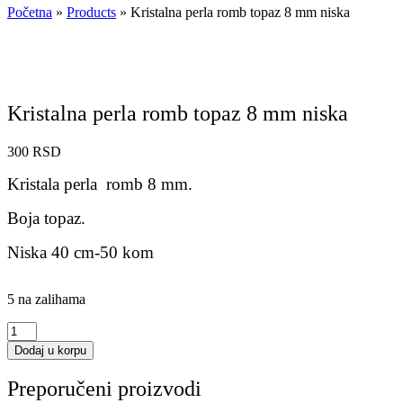
Početna
»
Products
»
Kristalna perla romb topaz 8 mm niska
Kristalna perla romb topaz 8 mm niska
300
RSD
Kristala perla romb 8 mm.
Boja topaz.
Niska 40 cm-50 kom
5 na zalihama
Kristalna
perla
Dodaj u korpu
romb
topaz
Preporučeni proizvodi
8