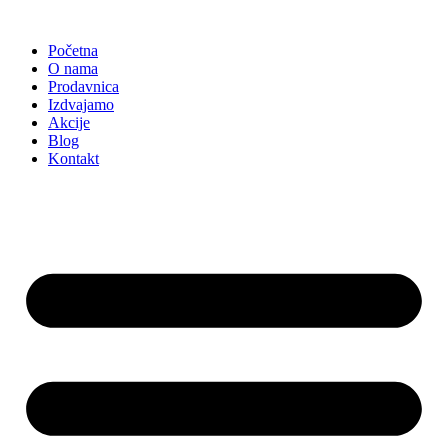
Skočite
na
Početna
sadržaj
O nama
Prodavnica
Izdvajamo
Akcije
Blog
Kontakt