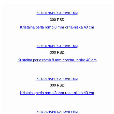
mm
niska
količina
KRISTALNA PERLA ROMB 8 MM
300
RSD
Kristalna perla romb 8 mm crna-niska 40 cm
POGLEDAJ
KRISTALNA PERLA ROMB 8 MM
300
RSD
Kristalna perla romb 8 mm crvena- niska 40 cm
POGLEDAJ
KRISTALNA PERLA ROMB 8 MM
300
RSD
Kristalna perla romb 8 mm roze-niska 40 cm
POGLEDAJ
KRISTALNA PERLA ROMB 8 MM