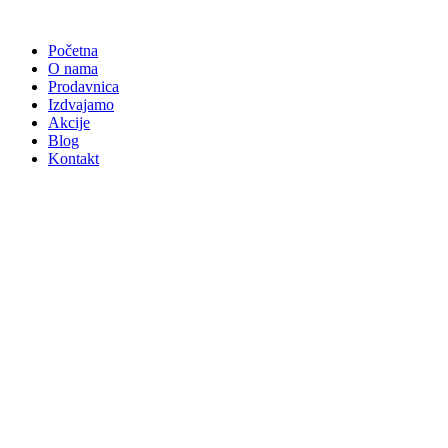
Skočite
na
Početna
sadržaj
O nama
Prodavnica
Izdvajamo
Akcije
Blog
Kontakt