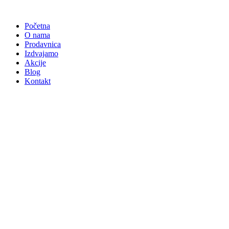
Skočite
na
Početna
sadržaj
O nama
Prodavnica
Izdvajamo
Akcije
Blog
Kontakt