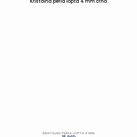
Kristalna perla lopta 4 mm crna
POGLEDAJ
KRISTALNA PERLA LOPTA 4 MM