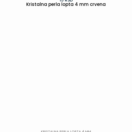
15
RSD
Kristalna perla lopta 4 mm crvena
POGLEDAJ
KRISTALNA PERLA LOPTA 4 MM