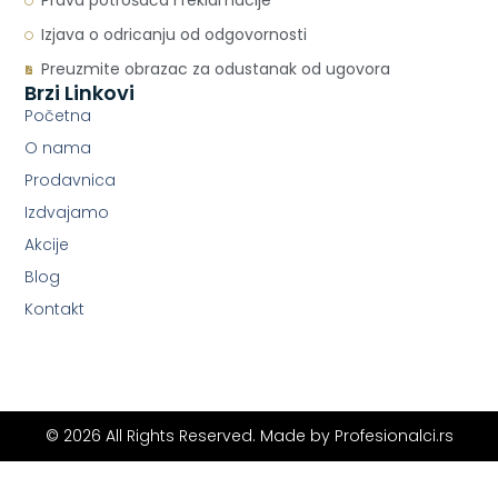
Prava potrošača i reklamacije
Izjava o odricanju od odgovornosti
Preuzmite obrazac za odustanak od ugovora
Brzi Linkovi
Početna
O nama
Prodavnica
Izdvajamo
Akcije
Blog
Kontakt
© 2026 All Rights Reserved. Made by
Profesionalci.rs