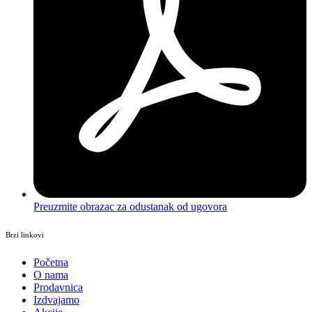
Preuzmite obrazac za odustanak od ugovora
Brzi linkovi
Početna
O nama
Prodavnica
Izdvajamo