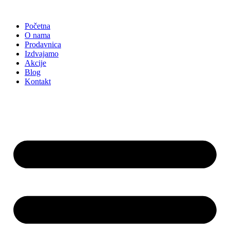
Skočite
na
Početna
sadržaj
O nama
Prodavnica
Izdvajamo
Akcije
Blog
Kontakt