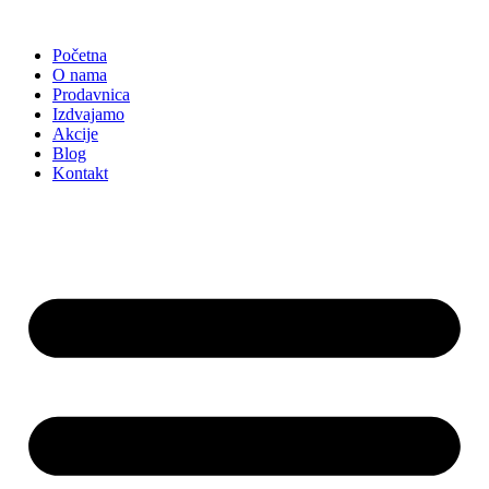
Skočite
na
Početna
sadržaj
O nama
Prodavnica
Izdvajamo
Akcije
Blog
Kontakt