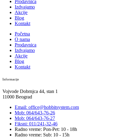
Prodavnica
Izdvajamo
Akcije
Blog
Kontakt
Početna
O nama
Prodavnica
Izdvajamo
Akcije
Blog
Kontakt
Informacije
Vojvode Dobrnjca 44, stan 1
11000 Beograd
Email: office@hobbitsystem.com
Mob: 064/643-76-26
Mob: 064/643-76-27
Fiksni: 011/241-32-46
Radno vreme: Pon-Pet: 10 - 18h
Radno vreme: Sub: 10 - 15h