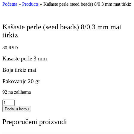
Početna
»
Products
»
Kašaste perle (seed beads) 8/0 3 mm mat tirkiz
Kašaste perle (seed beads) 8/0 3 mm mat
tirkiz
80
RSD
Kasaste perle 3 mm
Boja tirkiz mat
Pakovanje 20 gr
92 na zalihama
Kašaste
perle
Dodaj u korpu
(seed
beads)
Preporučeni proizvodi
8/0
3