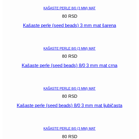
mm
mat
KAŠASTE PERLE 8/0 (3 MM) MAT
tirkiz
80
RSD
količina
Kašaste perle (seed beads) 3 mm mat šarena
POGLEDAJ
KAŠASTE PERLE 8/0 (3 MM) MAT
80
RSD
Kašaste perle (seed beads) 8/0 3 mm mat crna
POGLEDAJ
KAŠASTE PERLE 8/0 (3 MM) MAT
80
RSD
Kašaste perle (seed beads) 8/0 3 mm mat ljubičasta
POGLEDAJ
KAŠASTE PERLE 8/0 (3 MM) MAT
80
RSD