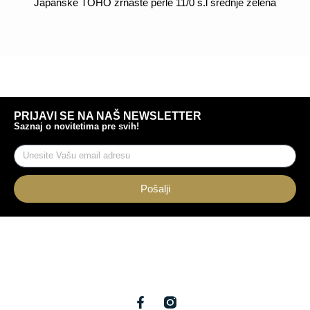
Japanske TOHO zrnaste perle 11/0 s.l srednje zelena
POGLEDAJ
PRIJAVI SE NA NAŠ NEWSLETTER
Saznaj o novitetima pre svih!
Pošalji