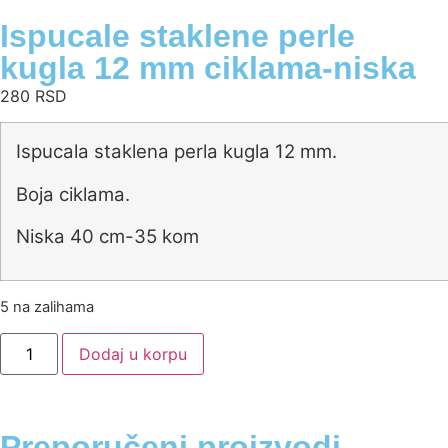
Ispucale staklene perle
kugla 12 mm ciklama-niska
280
RSD
Ispucala staklena perla kugla 12 mm.
Boja ciklama.
Niska 40 cm-35 kom
5 na zalihama
Dodaj u korpu
Preporučeni proizvodi