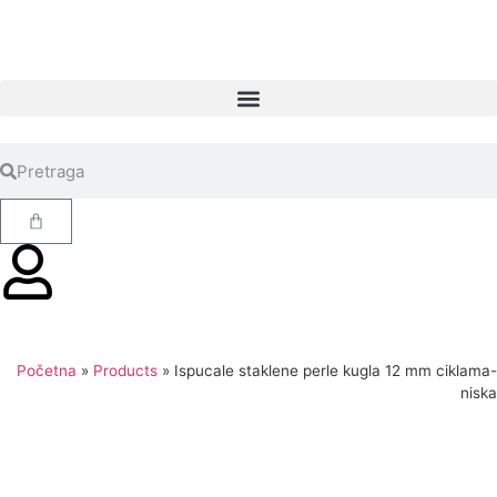
Početna
»
Products
»
Ispucale staklene perle kugla 12 mm ciklama-
niska