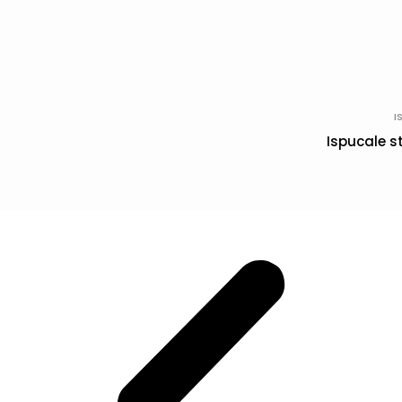
I
Ispucale s