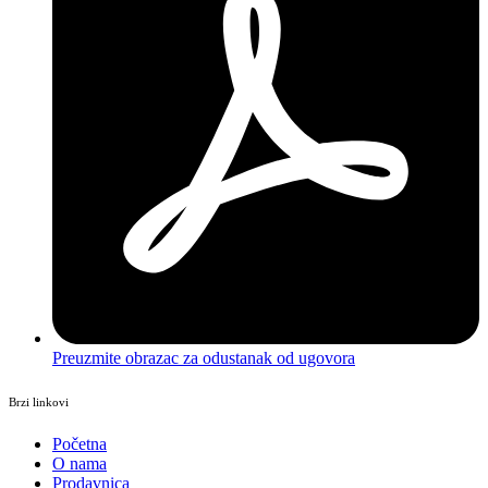
Preuzmite obrazac za odustanak od ugovora
Brzi linkovi
Početna
O nama
Prodavnica