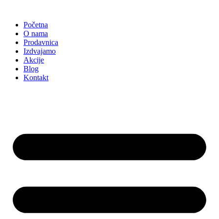
Skočite
na
Početna
sadržaj
O nama
Prodavnica
Izdvajamo
Akcije
Blog
Kontakt