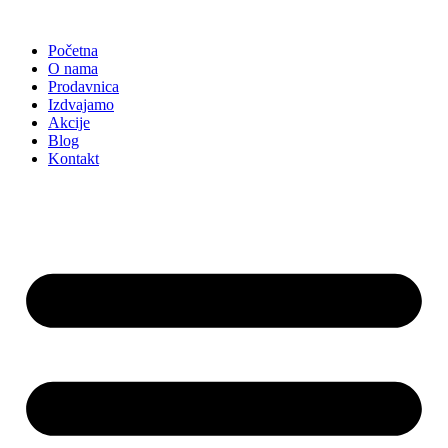
Skočite
na
Početna
sadržaj
O nama
Prodavnica
Izdvajamo
Akcije
Blog
Kontakt