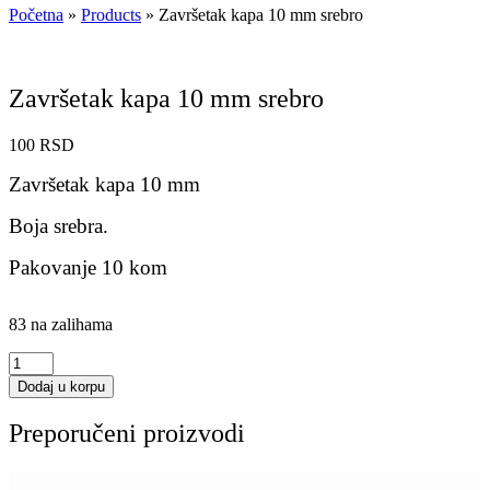
Početna
»
Products
»
Završetak kapa 10 mm srebro
Završetak kapa 10 mm srebro
100
RSD
Završetak kapa 10 mm
Boja srebra.
Pakovanje 10 kom
83 na zalihama
Završetak
kapa
Dodaj u korpu
10
mm
Preporučeni proizvodi
srebro
količina