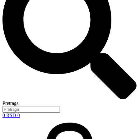
Pretraga
0
RSD
0