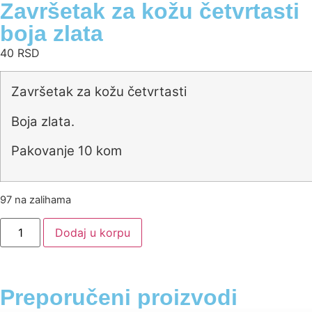
Završetak za kožu četvrtasti
boja zlata
40
RSD
Završetak za kožu četvrtasti
Boja zlata.
Pakovanje 10 kom
97 na zalihama
Dodaj u korpu
Preporučeni proizvodi