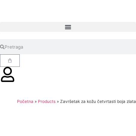
Početna
»
Products
»
Završetak za kožu četvrtasti boja zlata