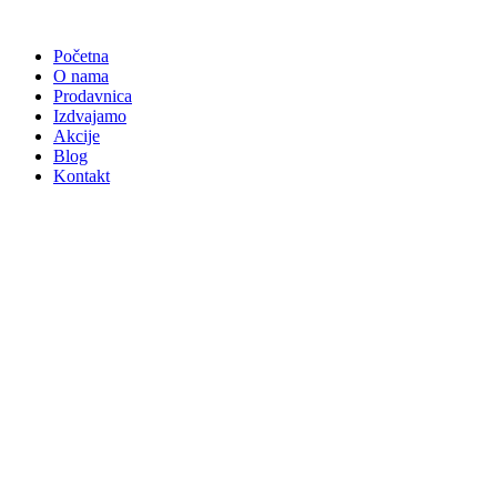
Skočite
na
Početna
sadržaj
O nama
Prodavnica
Izdvajamo
Akcije
Blog
Kontakt