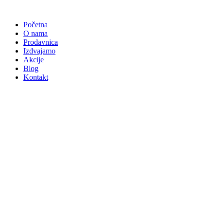
Skočite
na
Početna
sadržaj
O nama
Prodavnica
Izdvajamo
Akcije
Blog
Kontakt