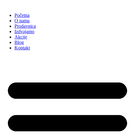
Skočite
na
Početna
sadržaj
O nama
Prodavnica
Izdvajamo
Akcije
Blog
Kontakt