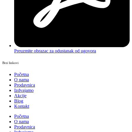
Preuzmite obrazac za odustanak od ugovora
Brzi linkovi
Početna
O nama
Prodavnica
Izdvajamo
Akcije
Blog
Kontakt
Početna
O nama
Prodavnica