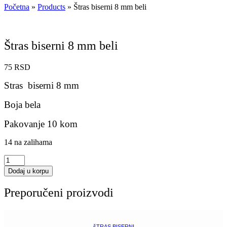
Početna
»
Products
»
Štras biserni 8 mm beli
Štras biserni 8 mm beli
75
RSD
Stras biserni 8 mm
Boja bela
Pakovanje 10 kom
14 na zalihama
Štras
biserni
Dodaj u korpu
8
mm
Preporučeni proizvodi
beli
količina
šTRAS BISERNI