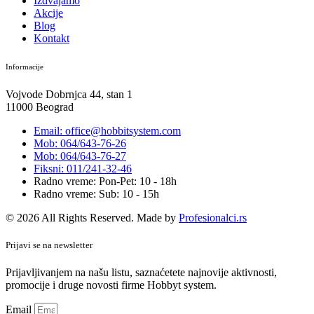
Izdvajamo
Akcije
Blog
Kontakt
Informacije
Vojvode Dobrnjca 44, stan 1
11000 Beograd
Email: office@hobbitsystem.com
Mob: 064/643-76-26
Mob: 064/643-76-27
Fiksni: 011/241-32-46
Radno vreme: Pon-Pet: 10 - 18h
Radno vreme: Sub: 10 - 15h
© 2026 All Rights Reserved. Made by
Profesionalci.rs
Prijavi se na newsletter
Prijavljivanjem na našu listu, saznaćetete najnovije aktivnosti,
promocije i druge novosti firme Hobbyt system.
Email