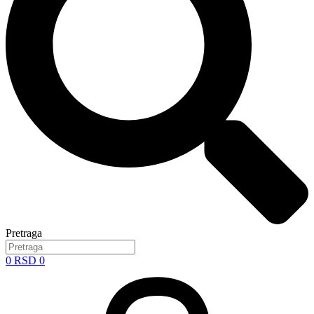
Pretraga
0
RSD
0