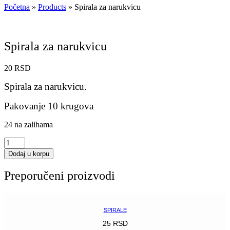
Početna
»
Products
»
Spirala za narukvicu
Spirala za narukvicu
20
RSD
Spirala za narukvicu.
Pakovanje 10 krugova
24 na zalihama
Spirala
za
Dodaj u korpu
narukvicu
količina
Preporučeni proizvodi
SPIRALE
25
RSD