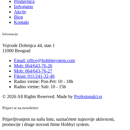
Prodavnica
Izdvajamo
Akcije
Blog
Kontakt
Informacije
Vojvode Dobrnjca 44, stan 1
11000 Beograd
Email: office@hobbitsystem.com
Mob: 064/643-76-26
Mob: 064/643-76-27
Fiksni: 011/241-32-46
Radno vreme: Pon-Pet: 10 - 18h
Radno vreme: Sub: 10 - 15h
© 2026 All Rights Reserved. Made by
Profesionalci.rs
Prijavi se na newsletter
Prijavljivanjem na našu listu, saznaćetete najnovije aktivnosti,
promocije i druge novosti firme Hobbyt system.