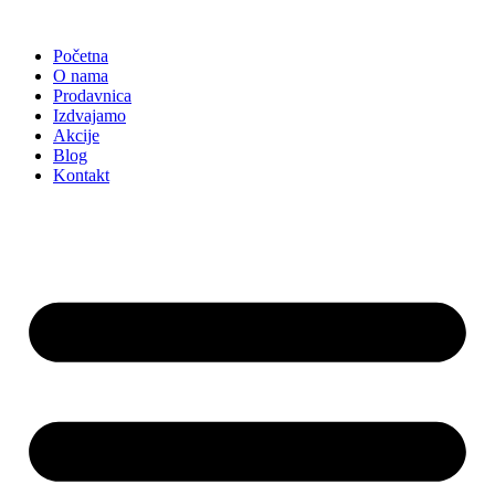
Skočite
na
Početna
sadržaj
O nama
Prodavnica
Izdvajamo
Akcije
Blog
Kontakt