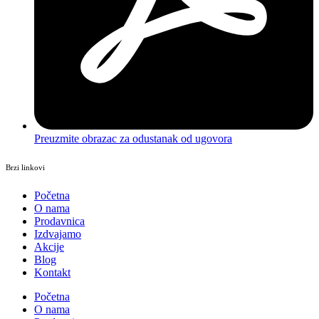
Preuzmite obrazac za odustanak od ugovora
Brzi linkovi
Početna
O nama
Prodavnica
Izdvajamo
Akcije
Blog
Kontakt
Početna
O nama