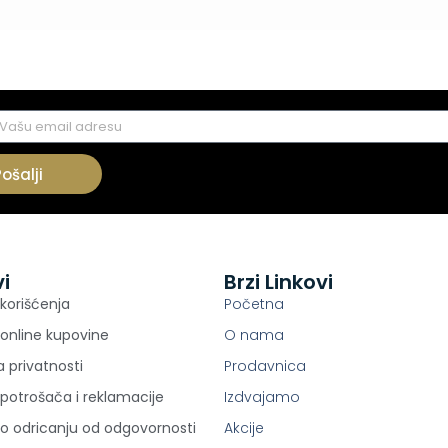
Pošalji
vi
Brzi Linkovi
 korišćenja
Početna
 online kupovine
O nama
ka privatnosti
Prodavnica
potrošača i reklamacije
Izdvajamo
 o odricanju od odgovornosti
Akcije