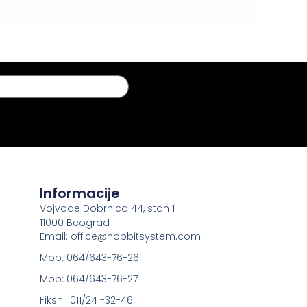
Informacije
Vojvode Dobrnjca 44, stan 1
11000 Beograd
Email: office@hobbitsystem.com
Mob: 064/643-76-26
Mob: 064/643-76-27
Fiksni: 011/241-32-46