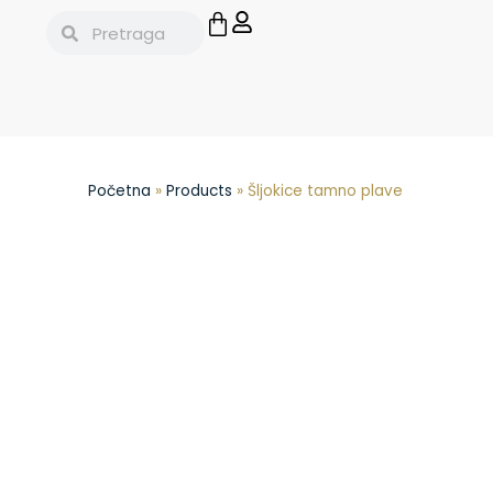
Početna
»
Products
»
Šljokice tamno plave