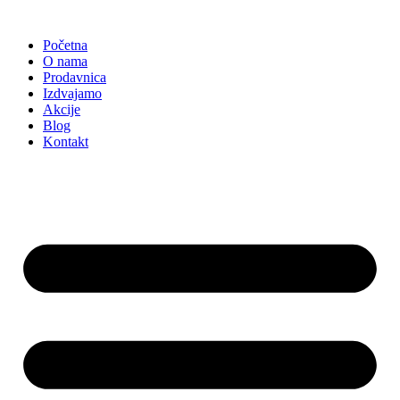
Skočite
na
Početna
sadržaj
O nama
Prodavnica
Izdvajamo
Akcije
Blog
Kontakt