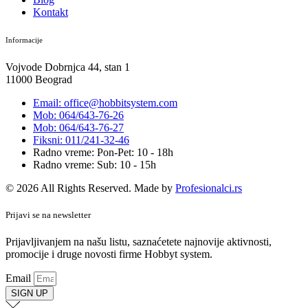
Kontakt
Informacije
Vojvode Dobrnjca 44, stan 1
11000 Beograd
Email: office@hobbitsystem.com
Mob: 064/643-76-26
Mob: 064/643-76-27
Fiksni: 011/241-32-46
Radno vreme: Pon-Pet: 10 - 18h
Radno vreme: Sub: 10 - 15h
© 2026 All Rights Reserved. Made by
Profesionalci.rs
Prijavi se na newsletter
Prijavljivanjem na našu listu, saznaćetete najnovije aktivnosti,
promocije i druge novosti firme Hobbyt system.
Email
SIGN UP