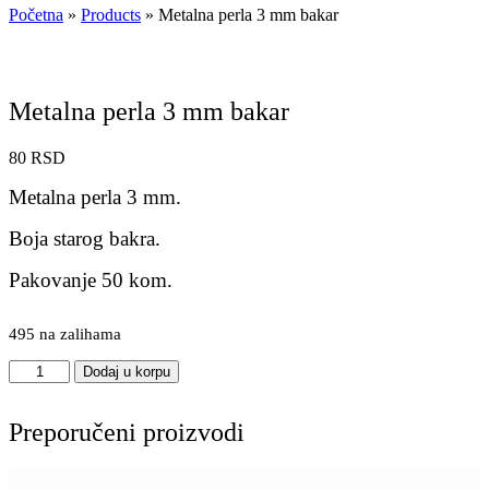
Početna
»
Products
»
Metalna perla 3 mm bakar
Metalna perla 3 mm bakar
80
RSD
Metalna perla 3 mm.
Boja starog bakra.
Pakovanje 50 kom.
495 na zalihama
Metalna
Dodaj u korpu
perla
3
mm
Preporučeni proizvodi
bakar
količina