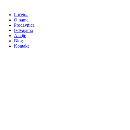
Skočite
na
Početna
sadržaj
O nama
Prodavnica
Izdvajamo
Akcije
Blog
Kontakt