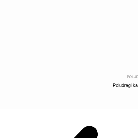
POLUD
Poludragi k