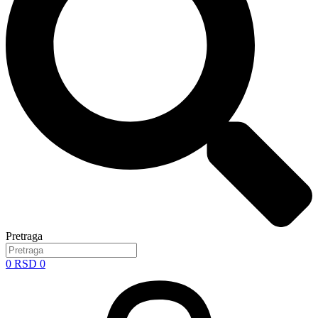
Pretraga
0
RSD
0