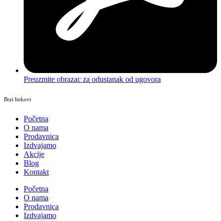
Preuzmite obrazac za odustanak od ugovora
Brzi linkovi
Početna
O nama
Prodavnica
Izdvajamo
Akcije
Blog
Kontakt
Početna
O nama
Prodavnica
Izdvajamo