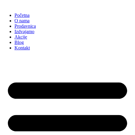
Skočite
na
Početna
sadržaj
O nama
Prodavnica
Izdvajamo
Akcije
Blog
Kontakt