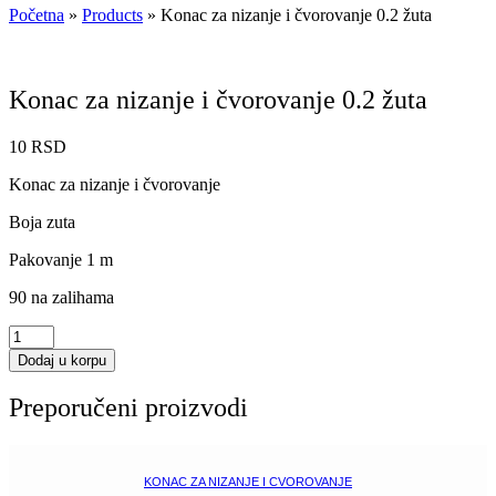
Početna
»
Products
»
Konac za nizanje i čvorovanje 0.2 žuta
Konac za nizanje i čvorovanje 0.2 žuta
10
RSD
Konac za nizanje i čvorovanje
Boja zuta
Pakovanje 1 m
90 na zalihama
Konac
za
Dodaj u korpu
nizanje
i
Preporučeni proizvodi
čvorovanje
0.2
žuta
količina
KONAC ZA NIZANJE I CVOROVANJE