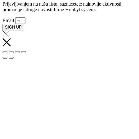
Prijavljivanjem na našu listu, saznaćetete najnovije aktivnosti,
promocije i druge novosti firme Hobbyt system.
Email
SIGN UP