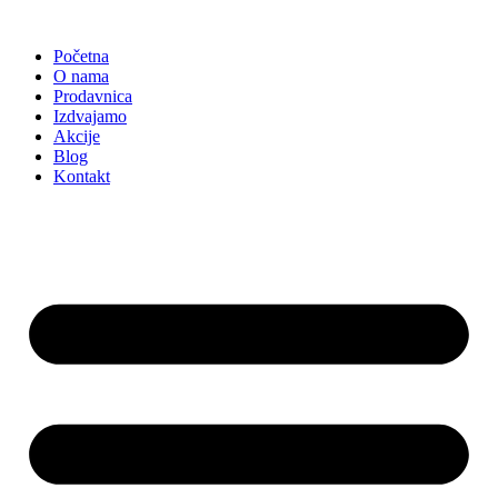
Skočite
na
Početna
sadržaj
O nama
Prodavnica
Izdvajamo
Akcije
Blog
Kontakt