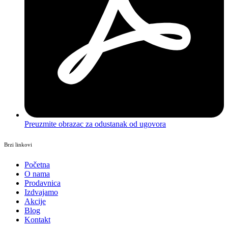
Preuzmite obrazac za odustanak od ugovora
Brzi linkovi
Početna
O nama
Prodavnica
Izdvajamo
Akcije
Blog
Kontakt