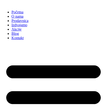
Skočite
na
Početna
sadržaj
O nama
Prodavnica
Izdvajamo
Akcije
Blog
Kontakt