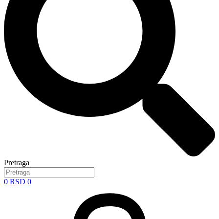
Pretraga
0
RSD
0