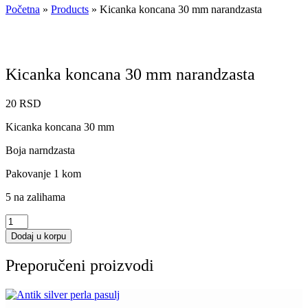
Početna
»
Products
»
Kicanka koncana 30 mm narandzasta
Kicanka koncana 30 mm narandzasta
20
RSD
Kicanka koncana 30 mm
Boja narndzasta
Pakovanje 1 kom
5 na zalihama
Kicanka
koncana
Dodaj u korpu
30
mm
Preporučeni proizvodi
narandzasta
količina