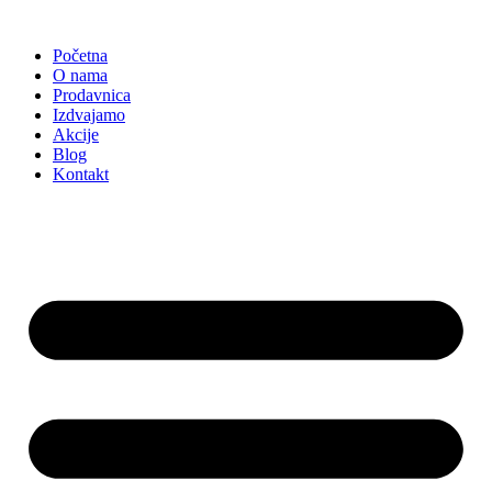
Skočite
na
Početna
sadržaj
O nama
Prodavnica
Izdvajamo
Akcije
Blog
Kontakt