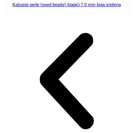
Kašaste perle (seed beads) štapići 7.5 mm boja srebrna
POGLEDAJ