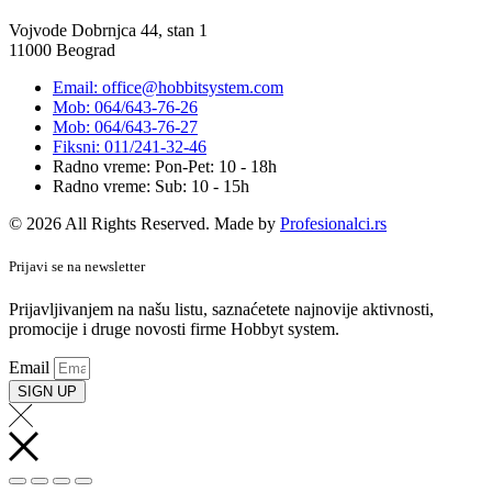
Vojvode Dobrnjca 44, stan 1
11000 Beograd
Email: office@hobbitsystem.com
Mob: 064/643-76-26
Mob: 064/643-76-27
Fiksni: 011/241-32-46
Radno vreme: Pon-Pet: 10 - 18h
Radno vreme: Sub: 10 - 15h
© 2026 All Rights Reserved. Made by
Profesionalci.rs
Prijavi se na newsletter
Prijavljivanjem na našu listu, saznaćetete najnovije aktivnosti,
promocije i druge novosti firme Hobbyt system.
Email
SIGN UP