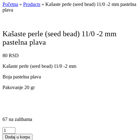
Početna
»
Products
»
Kašaste perle (seed bead) 11/0 -2 mm pastelna
plava
Kašaste perle (seed bead) 11/0 -2 mm
pastelna plava
80
RSD
Kašaste perle (seed bead) 11/0 -2 mm
Boja pastelna plava
Pakovanje 20 gr
67 na zalihama
Kašaste
perle
Dodaj u korpu