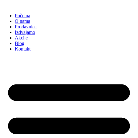
Skočite
na
Početna
sadržaj
O nama
Prodavnica
Izdvajamo
Akcije
Blog
Kontakt