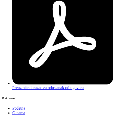
Preuzmite obrazac za odustanak od ugovora
Brzi linkovi
Početna
O nama