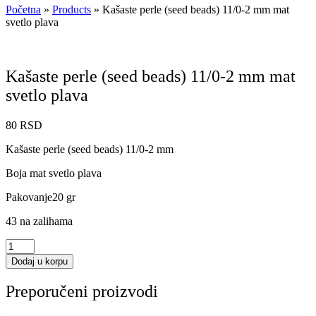
Početna
»
Products
»
Kašaste perle (seed beads) 11/0-2 mm mat
svetlo plava
Kašaste perle (seed beads) 11/0-2 mm mat
svetlo plava
80
RSD
Kašaste perle (seed beads) 11/0-2 mm
Boja mat svetlo plava
Pakovanje20 gr
43 na zalihama
Kašaste
perle
Dodaj u korpu
(seed
beads)
Preporučeni proizvodi
11/0-
2