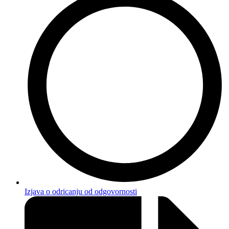
Izjava o odricanju od odgovornosti