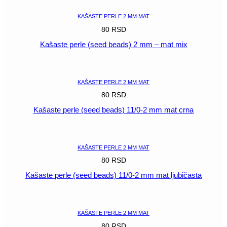
mm
mat
KAŠASTE PERLE 2 MM MAT
svetlo
80
RSD
plava
količina
Kašaste perle (seed beads) 2 mm – mat mix
POGLEDAJ
KAŠASTE PERLE 2 MM MAT
80
RSD
Kašaste perle (seed beads) 11/0-2 mm mat crna
POGLEDAJ
KAŠASTE PERLE 2 MM MAT
80
RSD
Kašaste perle (seed beads) 11/0-2 mm mat ljubičasta
POGLEDAJ
KAŠASTE PERLE 2 MM MAT
80
RSD