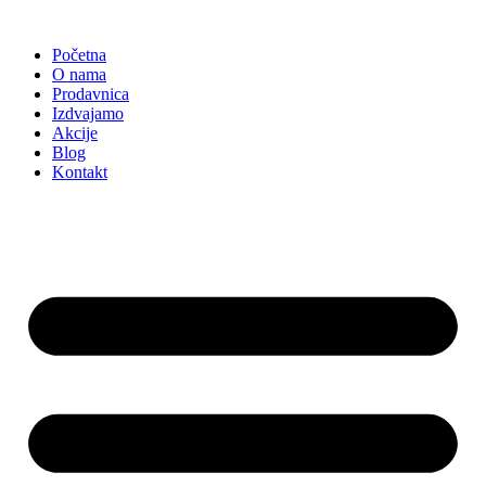
Skočite
na
Početna
sadržaj
O nama
Prodavnica
Izdvajamo
Akcije
Blog
Kontakt