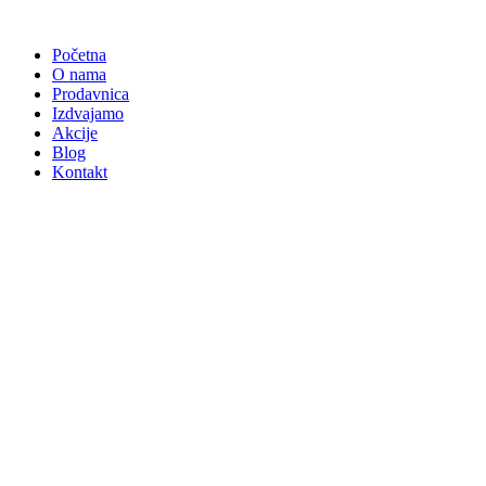
Skočite
na
Početna
sadržaj
O nama
Prodavnica
Izdvajamo
Akcije
Blog
Kontakt