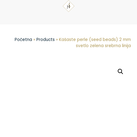
Početna
»
Products
»
Kašaste perle (seed beads) 2 mm
svetlo zelena srebrna linija