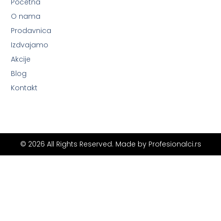
Početna
O nama
Prodavnica
Izdvajamo
Akcije
Blog
Kontakt
© 2026 All Rights Reserved. Made by
Profesionalci.rs