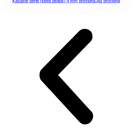
Kašaste perle (seed beads) 4 mm providna AB providna
POGLEDAJ