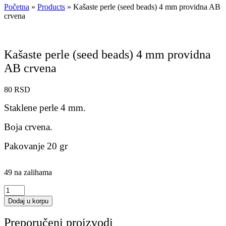
Početna
»
Products
»
Kašaste perle (seed beads) 4 mm providna AB
crvena
Kašaste perle (seed beads) 4 mm providna
AB crvena
80
RSD
Staklene perle 4 mm.
Boja crvena.
Pakovanje 20 gr
49 na zalihama
Kašaste
perle
Dodaj u korpu
(seed
beads)
Preporučeni proizvodi
4