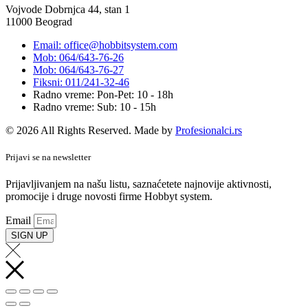
Vojvode Dobrnjca 44, stan 1
11000 Beograd
Email: office@hobbitsystem.com
Mob: 064/643-76-26
Mob: 064/643-76-27
Fiksni: 011/241-32-46
Radno vreme: Pon-Pet: 10 - 18h
Radno vreme: Sub: 10 - 15h
© 2026 All Rights Reserved. Made by
Profesionalci.rs
Prijavi se na newsletter
Prijavljivanjem na našu listu, saznaćetete najnovije aktivnosti,
promocije i druge novosti firme Hobbyt system.
Email
SIGN UP