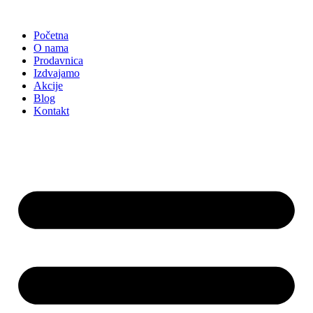
Skočite
na
Početna
sadržaj
O nama
Prodavnica
Izdvajamo
Akcije
Blog
Kontakt