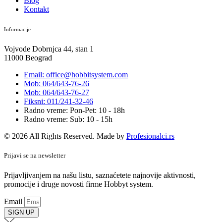
Blog
Kontakt
Informacije
Vojvode Dobrnjca 44, stan 1
11000 Beograd
Email: office@hobbitsystem.com
Mob: 064/643-76-26
Mob: 064/643-76-27
Fiksni: 011/241-32-46
Radno vreme: Pon-Pet: 10 - 18h
Radno vreme: Sub: 10 - 15h
© 2026 All Rights Reserved. Made by
Profesionalci.rs
Prijavi se na newsletter
Prijavljivanjem na našu listu, saznaćetete najnovije aktivnosti,
promocije i druge novosti firme Hobbyt system.
Email
SIGN UP