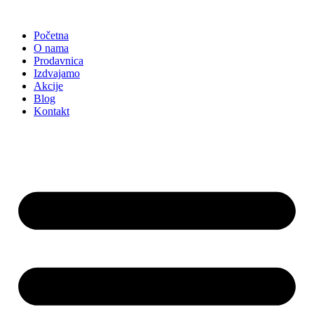
Skočite
na
Početna
sadržaj
O nama
Prodavnica
Izdvajamo
Akcije
Blog
Kontakt