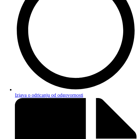
Izjava o odricanju od odgovornosti