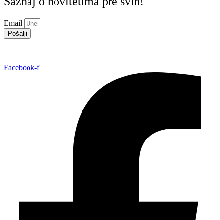
Saznaj o novitetima pre svih!
Email
Pošalji
Facebook-f