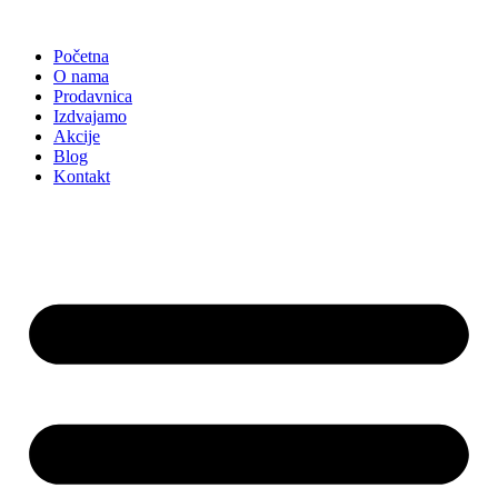
Skočite
na
Početna
sadržaj
O nama
Prodavnica
Izdvajamo
Akcije
Blog
Kontakt