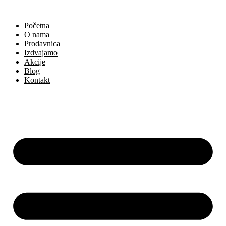
Skočite
na
Početna
sadržaj
O nama
Prodavnica
Izdvajamo
Akcije
Blog
Kontakt