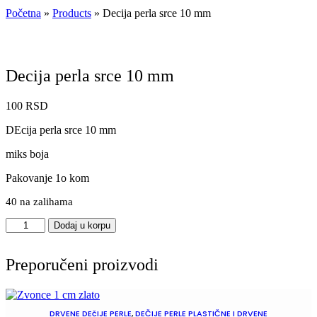
Početna
»
Products
»
Decija perla srce 10 mm
Decija perla srce 10 mm
100
RSD
DEcija perla srce 10 mm
miks boja
Pakovanje 1o kom
40 na zalihama
Decija
Dodaj u korpu
perla
srce
10
Preporučeni proizvodi
mm
količina
DRVENE DEčIJE PERLE
,
DEČIJE PERLE PLASTIČNE I DRVENE