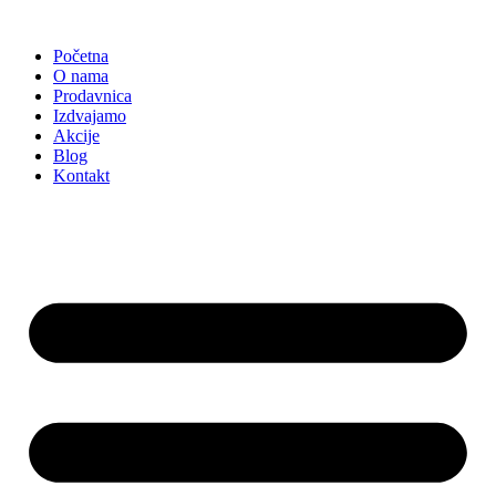
Skočite
na
Početna
sadržaj
O nama
Prodavnica
Izdvajamo
Akcije
Blog
Kontakt