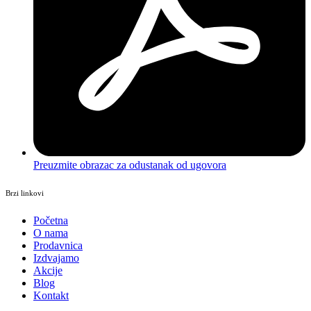
Preuzmite obrazac za odustanak od ugovora
Brzi linkovi
Početna
O nama
Prodavnica
Izdvajamo
Akcije
Blog
Kontakt