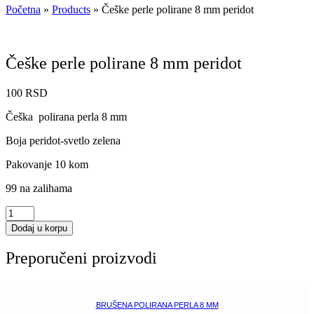
Početna
»
Products
»
Češke perle polirane 8 mm peridot
Češke perle polirane 8 mm peridot
100
RSD
Češka polirana perla 8 mm
Boja peridot-svetlo zelena
Pakovanje 10 kom
99 na zalihama
Češke
perle
Dodaj u korpu
polirane
8
Preporučeni proizvodi
mm
peridot
količina
BRUŠENA POLIRANA PERLA 8 MM