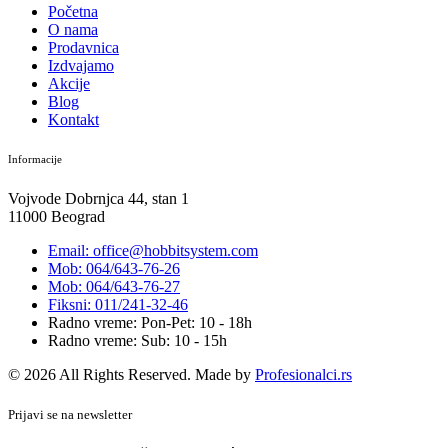
Početna
O nama
Prodavnica
Izdvajamo
Akcije
Blog
Kontakt
Informacije
Vojvode Dobrnjca 44, stan 1
11000 Beograd
Email: office@hobbitsystem.com
Mob: 064/643-76-26
Mob: 064/643-76-27
Fiksni: 011/241-32-46
Radno vreme: Pon-Pet: 10 - 18h
Radno vreme: Sub: 10 - 15h
© 2026 All Rights Reserved. Made by
Profesionalci.rs
Prijavi se na newsletter