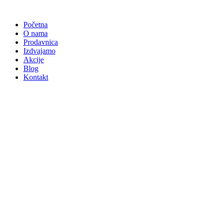
Skočite
na
Početna
sadržaj
O nama
Prodavnica
Izdvajamo
Akcije
Blog
Kontakt