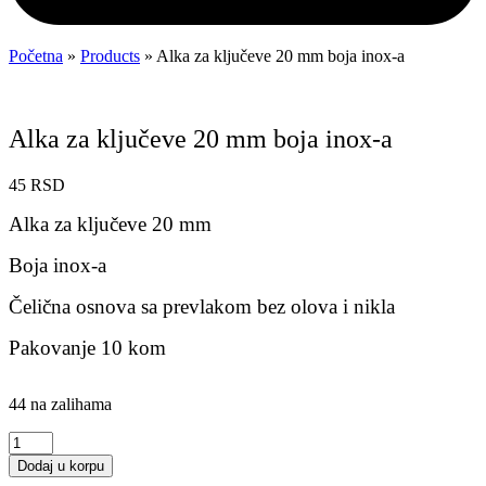
Početna
»
Products
»
Alka za ključeve 20 mm boja inox-a
Alka za ključeve 20 mm boja inox-a
45
RSD
Alka za ključeve 20 mm
Boja inox-a
Čelična osnova sa prevlakom bez olova i nikla
Pakovanje 10 kom
44 na zalihama
Alka
za
Dodaj u korpu
ključeve