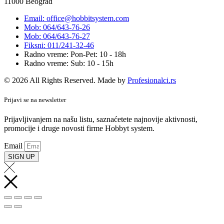
11000 Beograd
Email: office@hobbitsystem.com
Mob: 064/643-76-26
Mob: 064/643-76-27
Fiksni: 011/241-32-46
Radno vreme: Pon-Pet: 10 - 18h
Radno vreme: Sub: 10 - 15h
© 2026 All Rights Reserved. Made by
Profesionalci.rs
Prijavi se na newsletter
Prijavljivanjem na našu listu, saznaćetete najnovije aktivnosti,
promocije i druge novosti firme Hobbyt system.
Email
SIGN UP