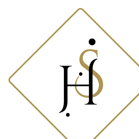
Skočite
na
sadržaj