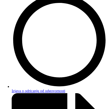
Izjava o odricanju od odgovornosti