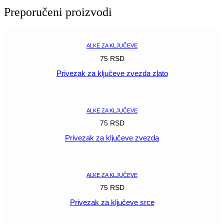
20
Preporučeni proizvodi
mm
boja
inox-
a
ALKE ZA KLJUČEVE
količina
75
RSD
Privezak za ključeve zvezda zlato
POGLEDAJ
ALKE ZA KLJUČEVE
75
RSD
Privezak za ključeve zvezda
POGLEDAJ
ALKE ZA KLJUČEVE
75
RSD
Privezak za ključeve srce
POGLEDAJ