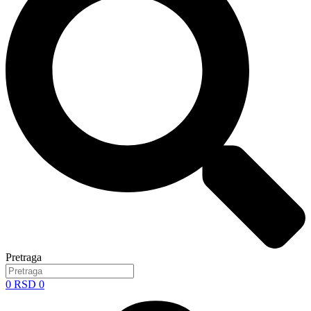
Pretraga
0
RSD
0