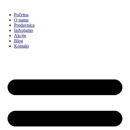
Skočite
na
Početna
sadržaj
O nama
Prodavnica
Izdvajamo
Akcije
Blog
Kontakt