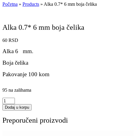
Početna
»
Products
»
Alka 0.7* 6 mm boja čelika
Alka 0.7* 6 mm boja čelika
60
RSD
Alka 6 mm.
Boja čelika
Pakovanje 100 kom
95 na zalihama
Alka
0.7*
Dodaj u korpu
6
mm
Preporučeni proizvodi
boja
čelika
količina