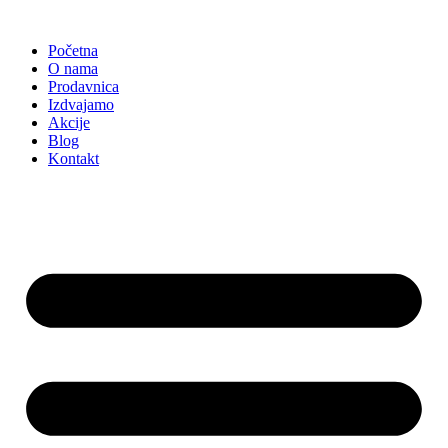
Skočite
na
Početna
sadržaj
O nama
Prodavnica
Izdvajamo
Akcije
Blog
Kontakt