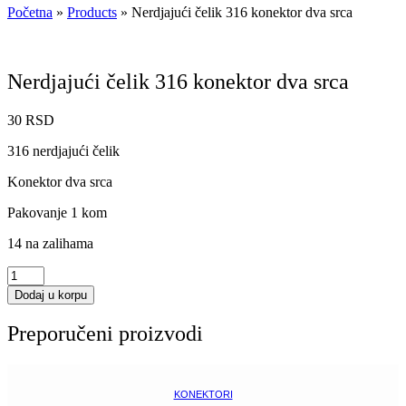
Početna
»
Products
»
Nerdjajući čelik 316 konektor dva srca
Nerdjajući čelik 316 konektor dva srca
30
RSD
316 nerdjajući čelik
Konektor dva srca
Pakovanje 1 kom
14 na zalihama
Nerdjajući
čelik
Dodaj u korpu
316
konektor
Preporučeni proizvodi
dva
srca
količina
KONEKTORI